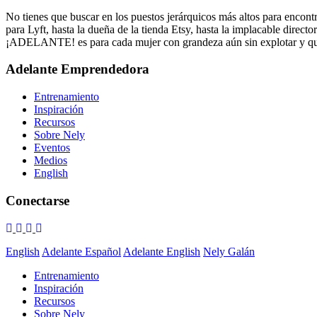
No tienes que buscar en los puestos jerárquicos más altos para encontr
para Lyft, hasta la dueña de la tienda Etsy, hasta la implacable dire
¡ADELANTE! es para cada mujer con grandeza aún sin explotar y q
Adelante Emprendedora
Entrenamiento
Inspiración
Recursos
Sobre Nely
Eventos
Medios
English
Conectarse
English
Adelante Español
Adelante English
Nely Galán
Entrenamiento
Inspiración
Recursos
Sobre Nely